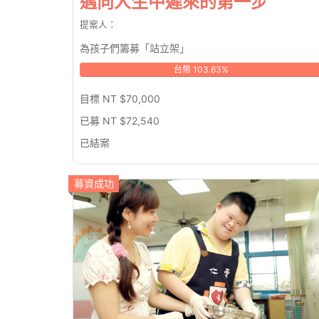
邁向人生中遲來的第一步
提案人：
為孩子們籌募「站立架」
台幣 103.63%
目標 NT $70,000
已募 NT $72,540
已結案
募資成功