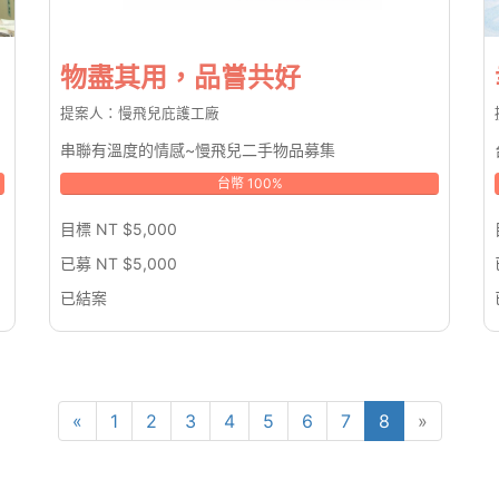
物盡其用，品嘗共好
提案人：慢飛兒庇護工廠
串聯有溫度的情感~慢飛兒二手物品募集
台幣 100%
目標 NT $5,000
已募 NT $5,000
已結案
«
1
2
3
4
5
6
7
8
»