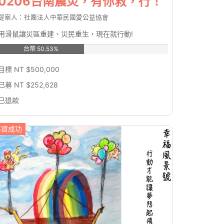
0206台南震災，有你救，行！
提案人：社團法人中華民國愛公益協會
用滑鼠讓災區重建、災民重生，現在就行動!
台幣 50.53%
目標 NT $500,000
已募 NT $252,628
已退款
募資成功