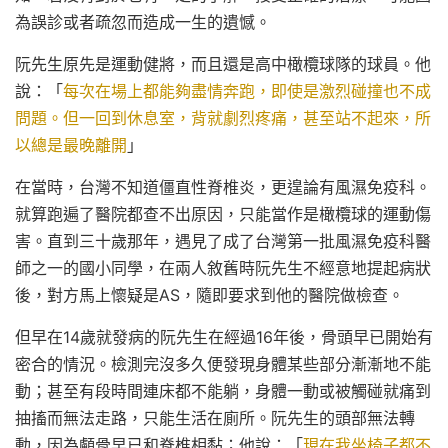
為誤診或者疏忽而造成一生的遺憾。
阮先生原先是運動健將，而且還是高中橄欖球隊的球員。他
說：「
每次在場上都能夠盡情奔跑，即使是激烈碰撞也不成
問題。但一回到休息室，背就劇烈疼
痛，甚至站不起來，所
以總是最晚離開
」
在當時，台灣不知道僵直性脊椎炎，更遑論有風濕免疫科。
就算跑遍了醫院都查不出原因，只能當作是橄欖球的運動傷
害。直到三十歲那年，遇見了成了台灣第一批風濕免疫科醫
師之一的國小同學，在兩人敘舊時阮先生不經意地提起病狀
後，對方馬上懷疑是AS，隨即要求到他的醫院做檢查。
但早在14歲就發病的阮先生在經過16年後，骨頭早已開始有
密合的情況。檢測完沒多久便發現身體某些部分漸漸地不能
動；甚至有段時間連床都不能躺，身體一動或被觸碰就痛到
抽搐而無法走路，只能生活在廁所。阮先生的頭部無法轉
動，因為顱骨早已和脊椎相黏；他說：「
現在我坐椅子都不