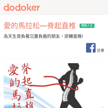
愛的馬拉松—脊起直椎
轉動人生
為天生背負著沉重負擔的朋友，逆轉直椎!
分享