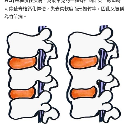
是種慢性疾病，為最常見的一種脊椎關節炎。
嚴重時
可能使脊椎鈣化僵硬，失去柔軟度而形如竹竿，因此又被稱
為竹竿病。