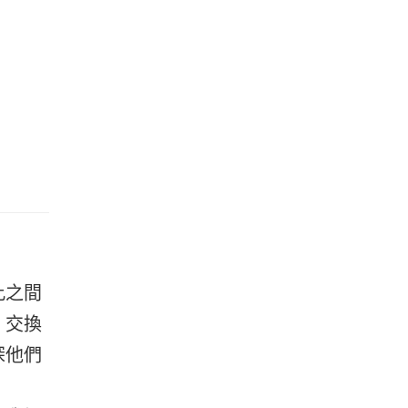
此之間
，交換
深他們