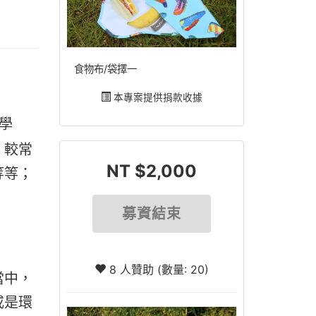
食物布/袋擇一
本專案提供捐款收據
學
。較常
NT $2,000
等等；
募資結束
8 人贊助 (數量: 20)
當中，
或是環