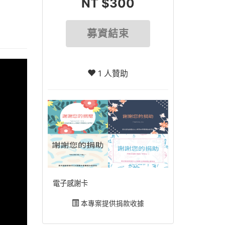
NT $300
募資結束
1 人贊助
電子感謝卡
本專案提供捐款收據