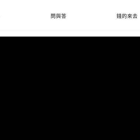
享
問與答
錢的來去