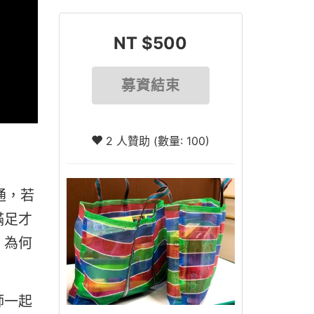
NT $500
募資結束
2 人贊助 (數量: 100)
通，若
滿足才
，為何
師一起