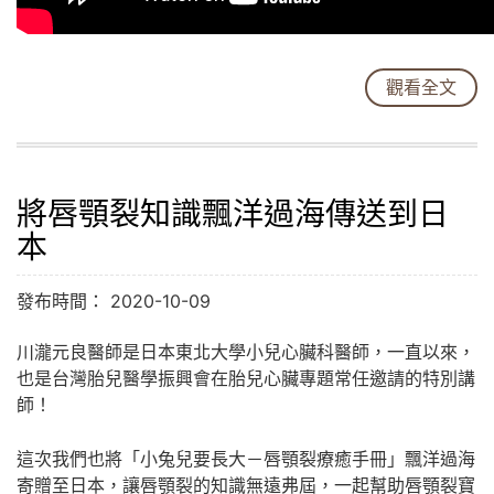
觀看全文
將唇顎裂知識飄洋過海傳送到日
本
發布時間： 2020-10-09
川瀧元良醫師是日本東北大學小兒心臟科醫師，一直以來，
也是台灣胎兒醫學振興會在胎兒心臟專題常任邀請的特別講
師！
這次我們也將「小兔兒要長大－唇顎裂療癒手冊」飄洋過海
寄贈至日本，讓唇顎裂的知識無遠弗屆，一起幫助唇顎裂寶