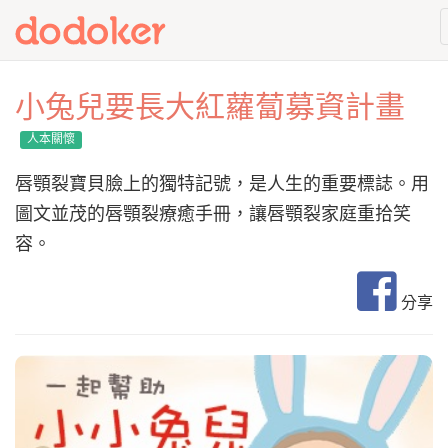
小兔兒要長大紅蘿蔔募資計畫
人本關懷
唇顎裂寶貝臉上的獨特記號，是人生的重要標誌。用
圖文並茂的唇顎裂療癒手冊，讓唇顎裂家庭重拾笑
容。
分享