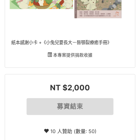
紙本感謝小卡 +《小兔兒要長大－唇顎裂療癒手冊》​
本專案提供捐款收據
NT $2,000
募資結束
10 人贊助 (數量: 50)