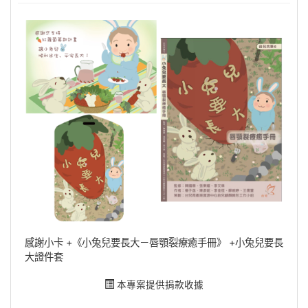
感謝小卡 +《小兔兒要長大－唇顎裂療癒手冊》​ +小兔兒要長
大證件套​
本專案提供捐款收據