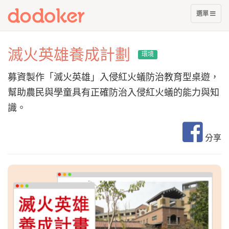
展
選單
開
選
單
滅火英雄養成計劃
環境
募資製作「滅火英雄」入侵紅火蟻防治教育型桌遊，
幫助農民與學童具有正確防治入侵紅火蟻的能力與知
識。
分享