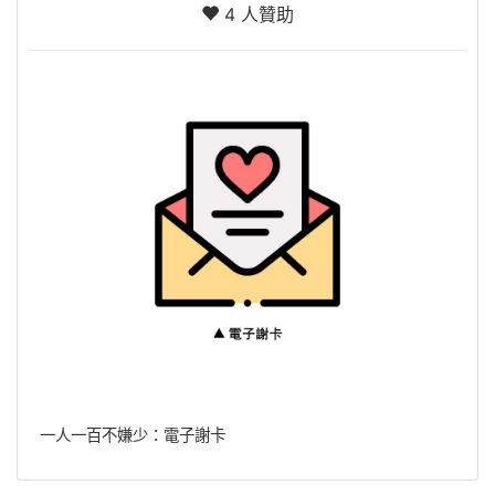
4 人贊助
一人一百不嫌少：電子謝卡