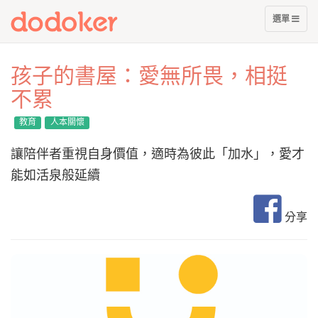
展
選單
開
選
單
孩子的書屋：愛無所畏，相挺
不累
教育
人本關懷
讓陪伴者重視自身價值，適時為彼此「加水」，愛才
能如活泉般延續
分享