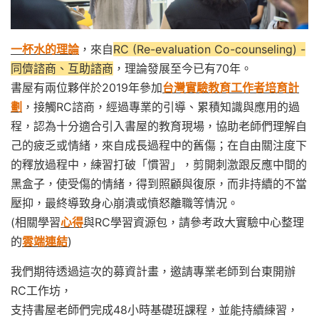
一杯水的理論
，來自
RC (Re-evaluation Co-counseling) -
同儕諮商、互助諮商
，理論發展至今已有70年。
書屋有兩位夥伴於2019年參加
台灣實驗教育工作者培育計
劃
，接觸RC諮商，經過專業的引導、累積知識與應用的過
程，認為十分適合引入書屋的教育現場，協助老師們理解自
己的疲乏或情緒，來自成長過程中的舊傷；在自由關注度下
的釋放過程中，練習打破「慣習」，剪開刺激跟反應中間的
黑盒子，使受傷的情緒，得到照顧與復原，而非持續的不當
壓抑，最終導致身心崩潰或憤怒離職等情況。
(相關學習
心得
與RC學習資源包，請參考政大實驗中心整理
的
雲端連結
)
我們期待透過這次的募資計畫，邀請專業老師到台東開辦
RC工作坊，
支持書屋老師們完成48小時基礎班課程，並能持續練習，