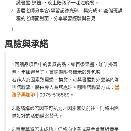
識書屋(巡禮)，晚上陪孩子一起吃晚餐。
書屋老師分享會/學習記錄光碟：與完成RC基礎班課
程的老師面對面，分享學習經驗與看見！
風險與承諾
1.回饋品項目中的書屋商品，如百香果醬、咖啡掛耳
包、年節禮盒等，賞味期限會標示於外包裝；
若非人為因素致需退、換貨，可與書屋對外營業的咖
啡館聯繫，將由專人為您處理。咖啡館聯繫方式：
黑
孩子黑咖啡
| 0975-516569。
2.邀請講師若因不可抗力之因素無法前往，則將由團
隊設計的活動備案替代。
3.專案募資若未成功，仍將向企業或基金會等組織爭