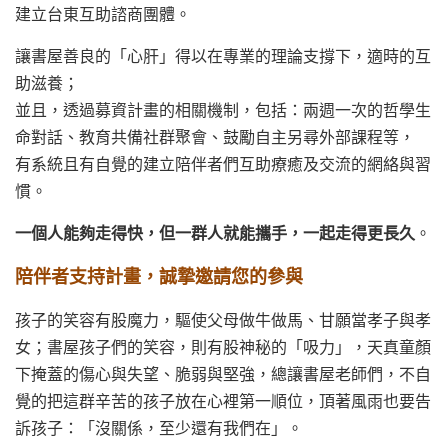
建立台東互助諮商團體。
讓書屋善良的「心肝」得以在專業的理論支撐下，適時的互
助滋養；
並且，透過募資計畫的相關機制，包括：兩週一次的哲學生
命對話、教育共備社群聚會、鼓勵自主另尋外部課程等，
有系統且有自覺的建立陪伴者們互助療癒及交流的網絡與習
慣。
一個人能夠走得快，但一群人就能攜手，一起走得更長久
。
陪伴者支持計畫，誠摯邀請您的參與
孩子的笑容有股魔力，驅使父母做牛做馬、甘願當孝子與孝
女；書屋孩子們的笑容，則有股神秘的「吸力」，天真童顏
下掩蓋的傷心與失望、脆弱與堅強，總讓書屋老師們，不自
覺的把這群辛苦的孩子放在心裡第一順位，頂著風雨也要告
訴孩子：「沒關係，至少還有我們在」。