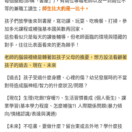
每個據點(即稱「書屋」)，有兩位專職老師以及一到兩位不
等的兼職工讀生；
師生比大約是一比十。
孩子們放學後來到書屋，寫功課、玩耍、吃晚餐、打掃，參
加多元課程或補強基本國英數再回家。
這些看似只是每天的課後輔導，但老師面臨的環境與隱藏的
對手，往往比表面看來的更為棘手！
老師的腦袋裡總是轉著如孩子父母的擔憂，想方設法看顧著
孩子的過去、現在、未來
【過去】孩子受過什麼身體、心裡的傷？幼兒發展時的不當
對待造成腦神經/智力的什麼狀況/問題？
【現在】生理(吃飽?穿暖?)、生活習慣養成 (個人衛生)、課
業學習(基本學力程度、怎麼補強?) 人際關係問題(暴力傾
向/情緒認識/表達與溝通)
【未來】不唸書，要做什麼？留台東或去外地？學什麼技