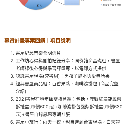
募資計畫專案回饋｜項目說明
書屋紀念音樂會明信片
工作坊心得與側拍紀錄分享：同儕諮商基礎班，書屋
老師課後心得與學習評量等，以電郵方式提供
認識書屋現場(套書組)：
黑孩子繪本
與
愛無所畏
經典書屋商品組：
百香果醬
、
咖啡濾掛包
(商品
完整
介紹
)
2021書屋在地年節雙禮盒組：包括，
鹿野紅烏龍鳳梨
酥禮盒(市價600元)+
咖啡濾掛包鳳梨酥禮盒(市價630
元)+書屋自錄感恩專輯*1張
書屋小旅行：兩天一夜，親自進到台東現場，白天認