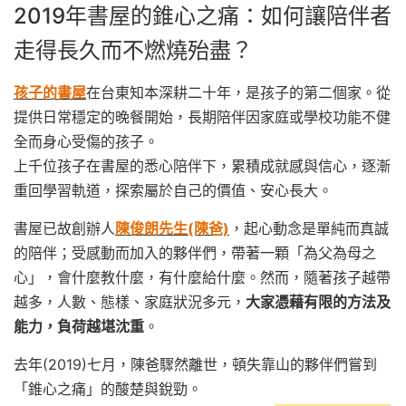
2019年書屋的錐心之痛：如何讓陪伴者
走得長久而不燃燒殆盡？
孩子的書屋
在台東知本深耕二十年，是孩子的第二個家。從
提供日常穩定的晚餐開始，長期陪伴因家庭或學校功能不健
全而身心受傷的孩子。
上千位孩子在書屋的悉心陪伴下，累積成就感與信心，逐漸
重回學習軌道，探索屬於自己的價值、安心長大。
書屋已故創辦人
陳俊朗先生(陳爸)
，起心動念是單純而真誠
的陪伴；受感動而加入的夥伴們，帶著一顆「為父為母之
心」，會什麼教什麼，有什麼給什麼。然而，隨著孩子越帶
越多，人數、態樣、家庭狀況多元，
大家憑藉有限的方法及
能力，負荷越堪沈重
。
去年(2019)七月，陳爸驟然離世，頓失靠山的夥伴們嘗到
「錐心之痛」的酸楚與銳勁。