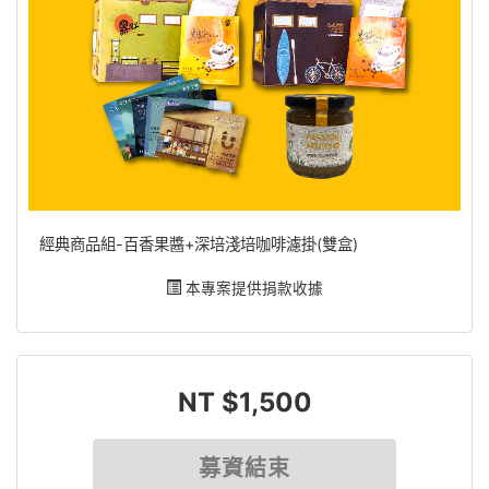
經典商品組-百香果醬+深培淺培咖啡濾掛(雙盒)
本專案提供捐款收據
NT $1,500
募資結束