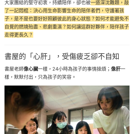
大家團結的堅守初衷，持續陪伴，卻也被
一道深沈難題，敲
了一記悶棍：決心用生命影響生命的陪伴者們，守護著孩
子，是不是也要好好照顧彼此的身心狀態？如何才能避免不
自覺的燃燒殆盡、悲劇重演？如何讓這群好夥伴，陪伴孩子
走得更長久？
書屋的「心肝」，受傷疲乏卻不自知
書屋老師
像心臟
一樣，24小時為孩子的事情操煩；
像肝
一
樣，默默付出，只為孩子的笑容。