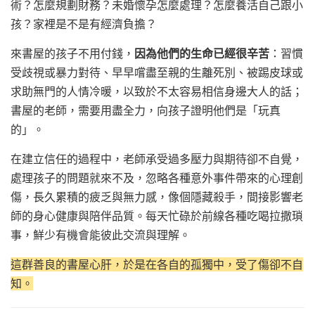
術？怎麼規劃財務？未婚懷孕怎麼處理？怎麼養活自己跟小
孩？家裡是不是有經濟負擔？
來書屋的孩子不用付錢，
因為他們的生命已經很辛苦
：習慣
受歧視或暴力對待、早早嚐盡至親的生離死別、被踢皮球或
求助無門的人情冷暖，以致於不太容易相信身邊大人的話；
書屋的老師，需要用盡全力，向孩子證明他們是「玩真
的」。
在建立信任的過程中，老師承受過多壓力與期待卻不自覺，
處理孩子的問題就來不及，忽略各種意外事件帶來的心理創
傷，長久累積的疲乏與無力感，像個隱藏殺手，間接影響老
師的身心健康與陪伴品質。每天忙碌於前線各種吃喝拉撒瑣
事，鮮少有機會能彼此交流與理解。
這群善良的書屋心肝，於是在各自的孤獨中，受了傷卻不自
知。