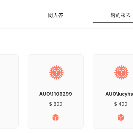
享
問與答
錢的來去
AUO\1106299
AUO\lucyh
$ 800
$ 400