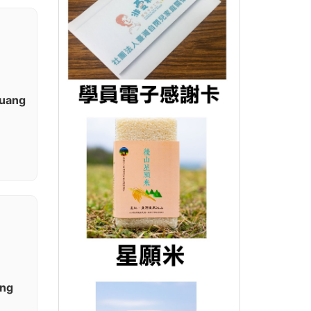
huang
ang