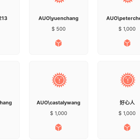
213
AUO\yuenchang
AUO\peterch
$ 500
$ 1,000
chang
AUO\castalywang
好心人
$ 1,000
$ 1,000