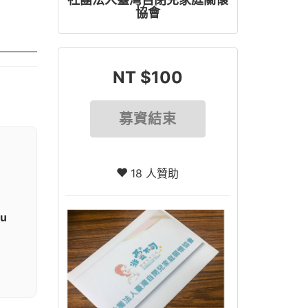
協會
NT $100
募資結束
18 人贊助
su