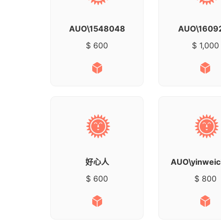
AUO\1548048
AUO\1609
$ 600
$ 1,000
好心人
AUO\yinwei
$ 600
$ 800