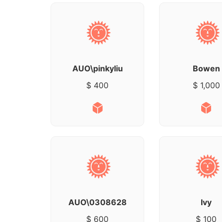
AUO\pinkyliu
Bowen
$ 400
$ 1,000
AUO\0308628
Ivy
$ 600
$ 100