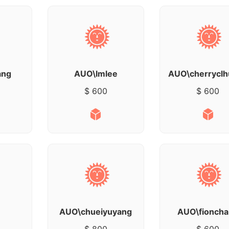
ang
AUO\lmlee
AUO\cherrycl
$ 600
$ 600
AUO\chueiyuyang
AUO\fionch
$ 800
$ 600