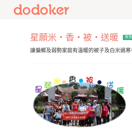
星願米・香・被・送暖
教
讓偏鄉及弱勢家庭有溫暖的被子及白米過寒