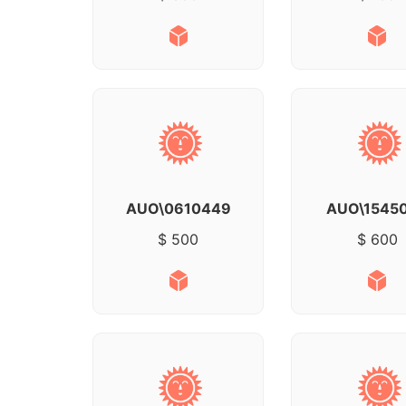
AUO\0610449
AUO\1545
$ 500
$ 600