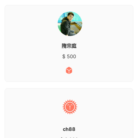
隋宗庭
$ 500
ch88