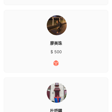
廖美珠
$ 500
杜妤驊