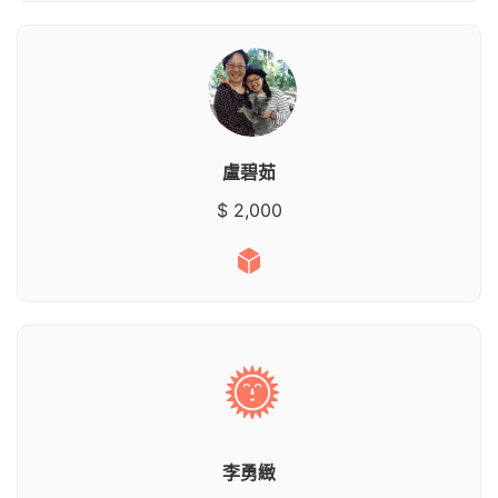
盧碧茹
$ 2,000
李勇緻