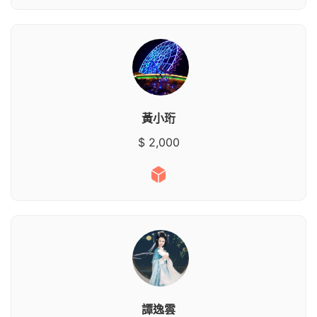
黃小珩
$ 2,000
譚逸雲