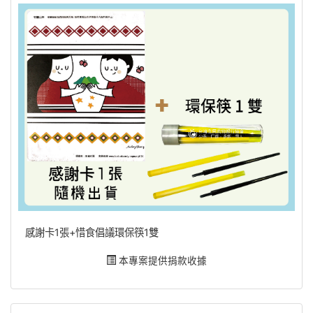
感謝卡1張+惜食倡議環保筷1雙
本專案提供捐款收據