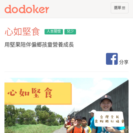
展
選單
開
選
單
心如堅食
人本關懷
兒少
用堅果陪伴偏鄉孩童營養成長
分享