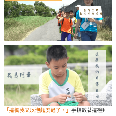
「這餐我又以泡麵度過了。」
手指數著這禮拜