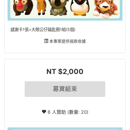
感謝卡1張+大眼公仔鑰匙圈1組(5個)
本專案提供捐款收據
NT $2,000
募資結束
6 人贊助 (數量: 20)