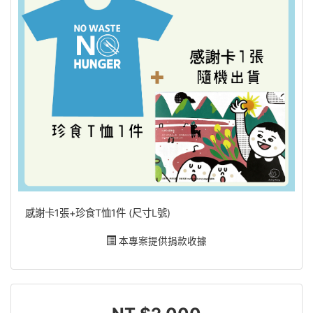
感謝卡1張+珍食T恤1件 (尺寸L號)
本專案提供捐款收據