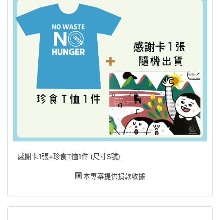
感謝卡1張+珍食T恤1件 (尺寸S號)
本專案提供捐款收據