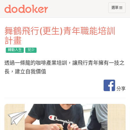
展
選單
開
選
單
舞鶴飛行(更生)青年職能培訓
計畫
轉動人生
兒少
透過一條龍的咖啡產業培訓，讓飛行青年擁有一技之
長，建立自我價值
分享