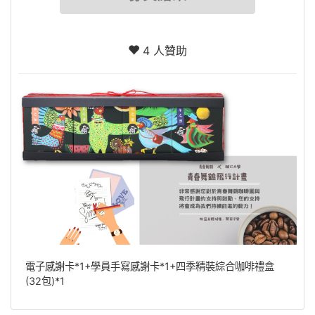
4 人贊助
電子感謝卡*1+學員手寫感謝卡*1+四季精裝綜合咖啡禮盒
(32包)*1