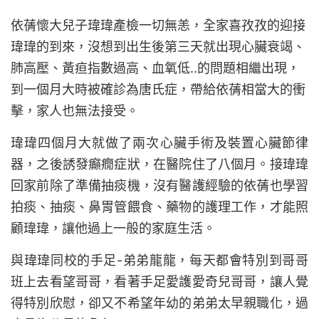
依蒨懷大兒子瑋瑋產檢一切無恙，全家喜孜孜的迎接
瑋瑋的到來，沒想到出生後第三天就出現心臟衰竭、
肺高壓、黃疸指數過高、血氧低..的問題相繼出現，
到一個月大時被確診為唐氏症，帶給依蒨相當大的衝
擊，家人也無法接受。
瑋瑋四個月大就做了兩次心臟手術及裝置心臟節律
器，之後誘發癲癇症狀，在醫院住了八個月。接瑋瑋
回家前除了準備抽痰機，沒有醫護經驗的依蒨也學習
拍痰、抽痰、鼻胃管餵食、藥物的護理工作，才能照
顧瑋瑋，讓他過上一般的家庭生活。
與瑋瑋同校的手足-弟弟龍龍，每天都會特別到哥哥
班上去看望哥哥，看著手足愛護愛奇兒哥哥，讓人覺
得特別欣慰，卻又不希望年幼的弟弟太早親職化，過