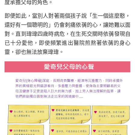
度承擔父母的角色。
即便如此，當別人對著兩個孩子說「生一個這麼憨，
還好有一個聰明的」仍會刺痛依蒨的心，讓她難以面
對。直到瑋瑋四歲時病危，在生死交關時依蒨發現自
已十分愛他，即使頻繁進出醫院煎熬著依蒨的身心
靈，卻也無法放棄瑋瑋。