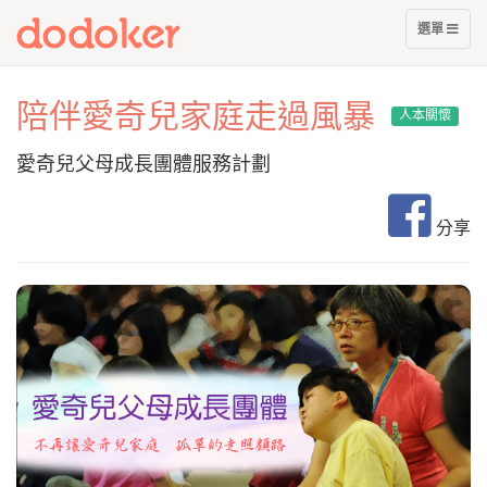
展
選單
開
選
單
陪伴愛奇兒家庭走過風暴
人本關懷
愛奇兒父母成長團體服務計劃
分享