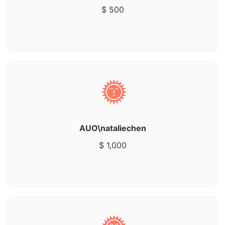
$ 500
AUO\nataliechen
$ 1,000