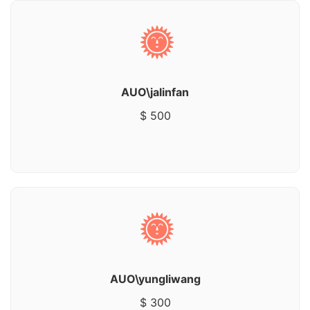
AUO\jalinfan
$ 500
AUO\yungliwang
$ 300