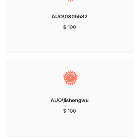
AUO\0305532
$ 100
AUO\lishengwu
$ 100