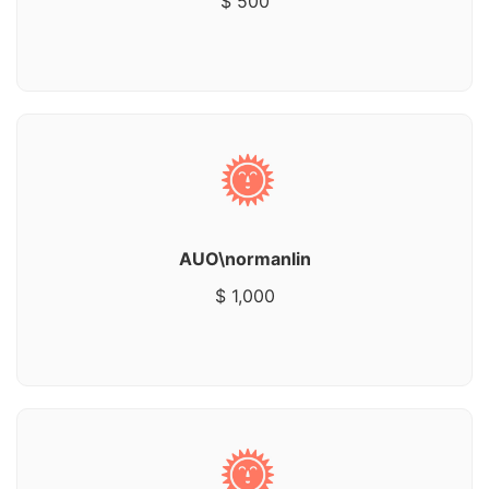
$ 500
AUO\normanlin
$ 1,000