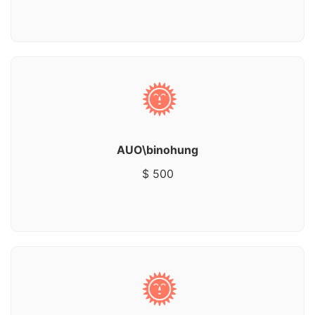
AUO\binohung
$ 500