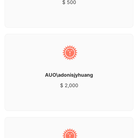
$ 500
AUO\adonisjyhuang
$ 2,000