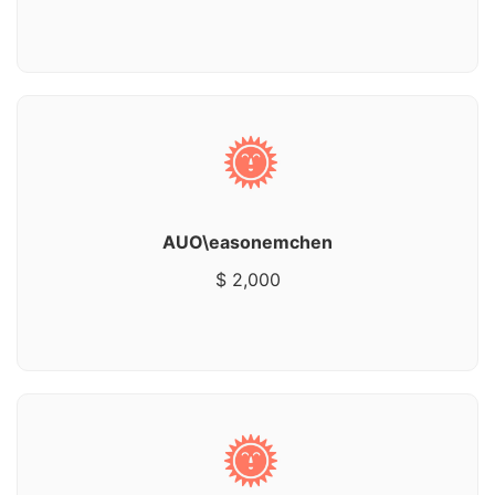
AUO\easonemchen
$ 2,000