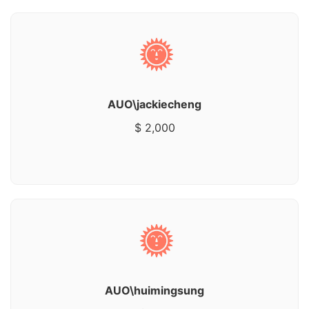
AUO\jackiecheng
$ 2,000
AUO\huimingsung