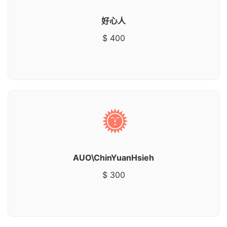
好心人
$ 400
AUO\ChinYuanHsieh
$ 300