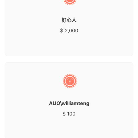
好心人
$ 2,000
AUO\williamteng
$ 100