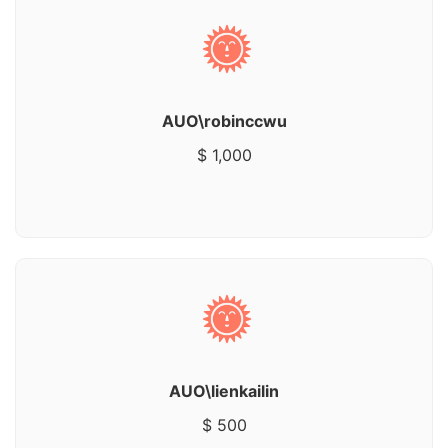
AUO\robinccwu
$ 1,000
AUO\lienkailin
$ 500