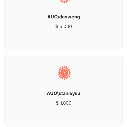
AUO\danweng
$ 5,000
AUO\stanleysu
$ 1,000