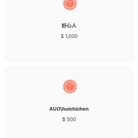
好心人
$ 1,000
AUO\huichichen
$ 500