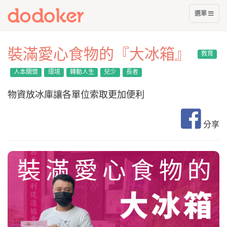
展
選單
開
選
單
裝滿愛心食物的『大冰箱』
教育
人本關懷
環境
轉動人生
兒少
長者
物資放冰庫讓各單位索取更加便利
分享