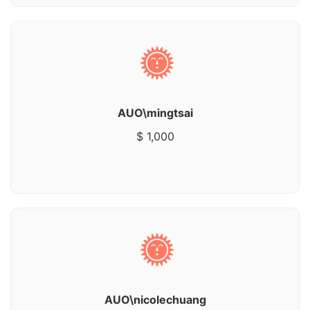
AUO\mingtsai
$ 1,000
AUO\nicolechuang