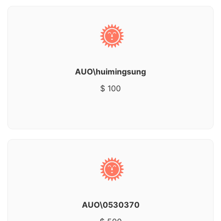
AUO\huimingsung
$ 100
AUO\0530370