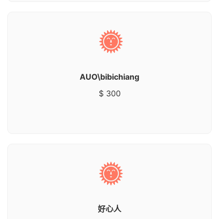
AUO\bibichiang
$ 300
好心人