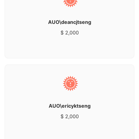
AUO\deancjtseng
$ 2,000
AUO\ericyktseng
$ 2,000