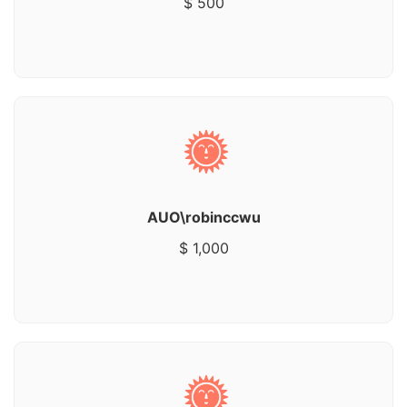
$ 500
AUO\robinccwu
$ 1,000