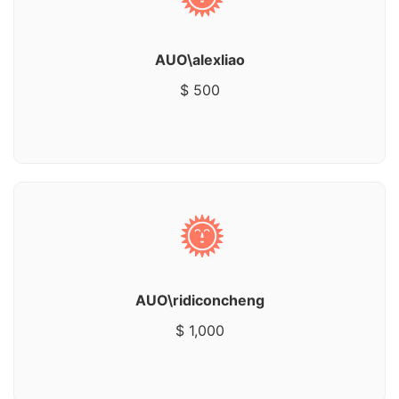
AUO\alexliao
$ 500
AUO\ridiconcheng
$ 1,000