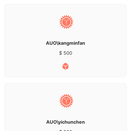
AUO\kangminfan
$ 500
AUO\yichunchen