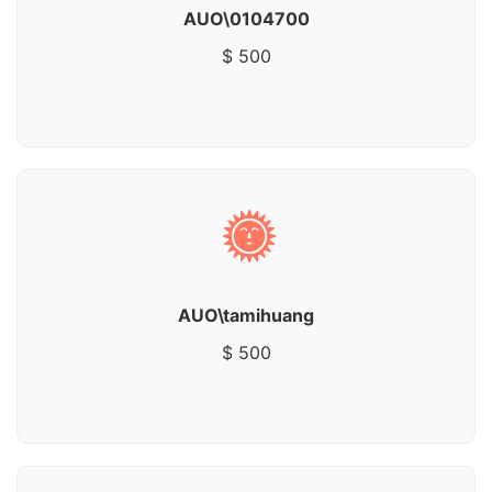
AUO\0104700
$ 500
AUO\tamihuang
$ 500