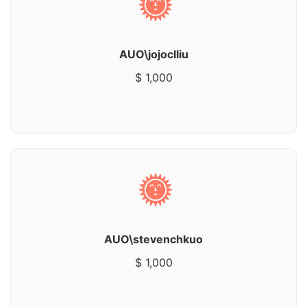
AUO\jojoclliu
$ 1,000
AUO\stevenchkuo
$ 1,000