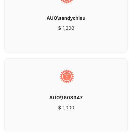
AUO\sandychieu
$ 1,000
AUO\1603347
$ 1,000