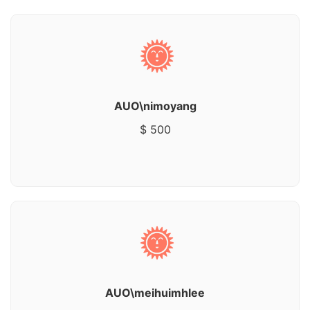
AUO\nimoyang
$ 500
AUO\meihuimhlee