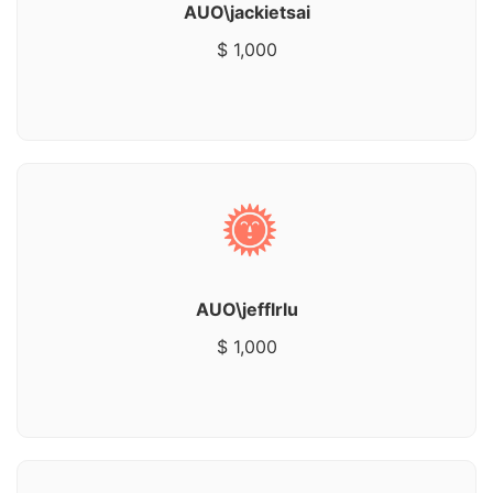
AUO\jackietsai
$ 1,000
AUO\jefflrlu
$ 1,000