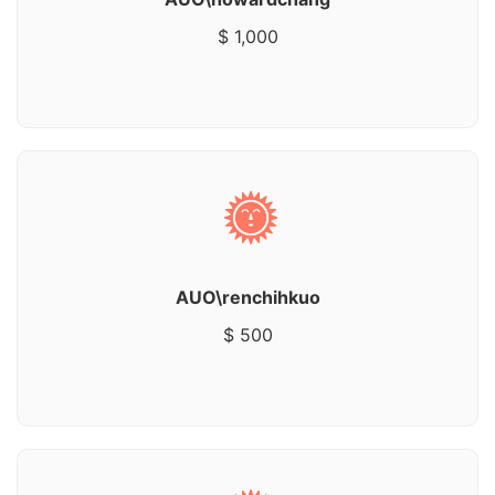
$ 1,000
AUO\renchihkuo
$ 500