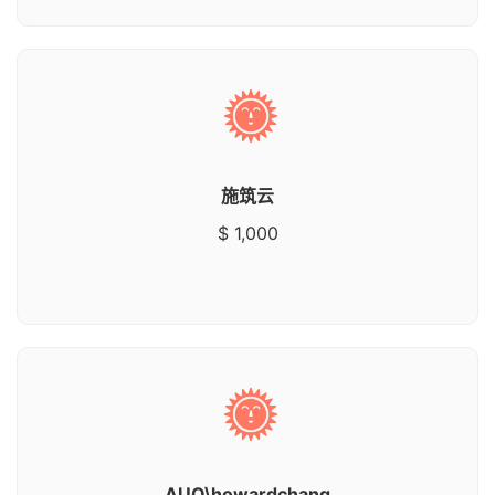
施筑云
$ 1,000
AUO\howardchang