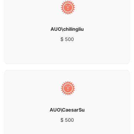
AUO\chilingliu
$ 500
AUO\CaesarSu
$ 500