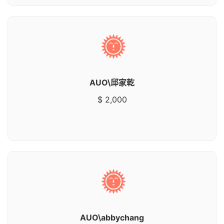
AUO\邱家乾
$ 2,000
AUO\abbychang