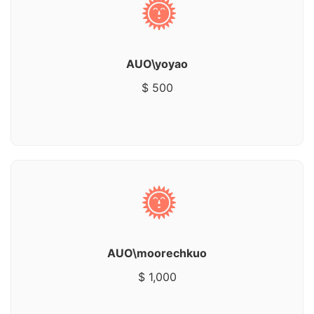
AUO\yoyao
$ 500
AUO\moorechkuo
$ 1,000