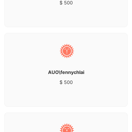
$ 500
AUO\fennychlai
$ 500