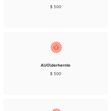
$ 500
AUO\derhernlo
$ 500