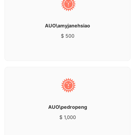
AUO\amyjanehsiao
$ 500
AUO\pedropeng
$ 1,000