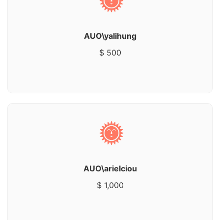
AUO\yalihung
$ 500
AUO\arielciou
$ 1,000