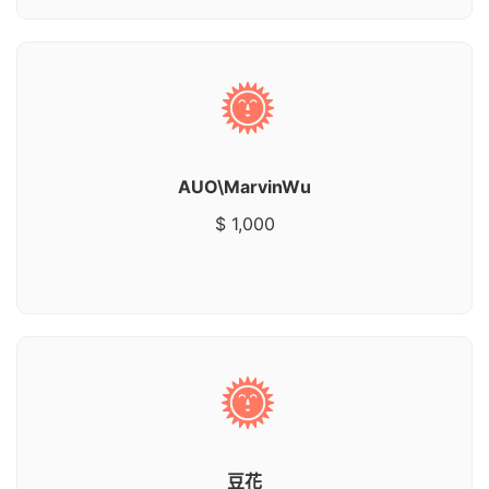
AUO\MarvinWu
$ 1,000
豆花