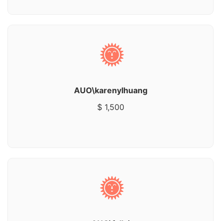
AUO\karenylhuang
$ 1,500