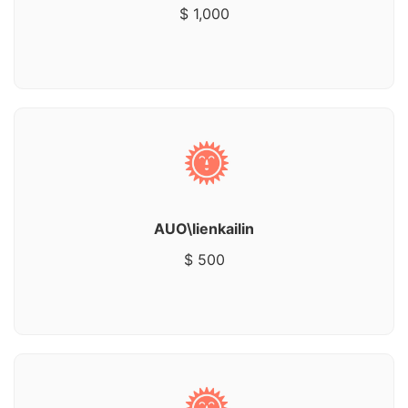
$ 1,000
AUO\lienkailin
$ 500