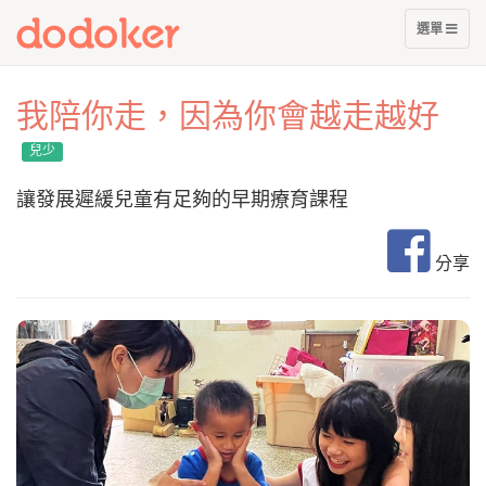
展
選單
開
選
單
我陪你走，因為你會越走越好
兒少
讓發展遲緩兒童有足夠的早期療育課程
分享