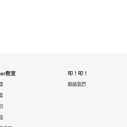
ker教室
叩！叩！
題
聯絡我們
室
約
程