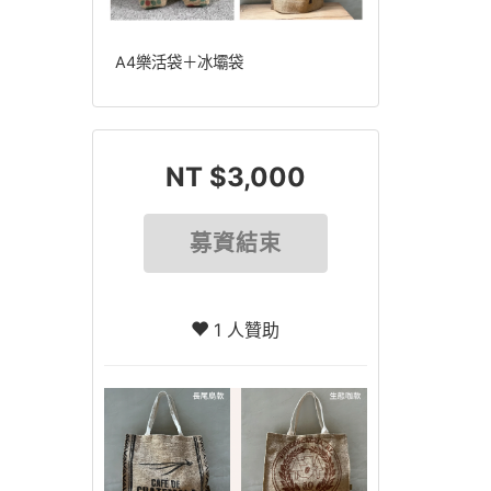
A4樂活袋＋冰壩袋
NT $3,000
募資結束
1 人贊助