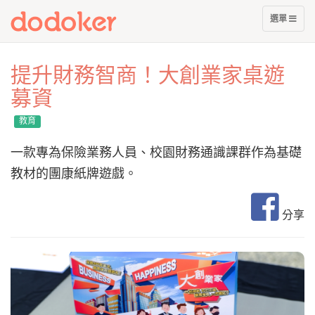
展
選單
開
選
單
提升財務智商！大創業家桌遊
募資
教育
一款專為保險業務人員、校園財務通識課群作為基礎
教材的團康紙牌遊戲。
分享