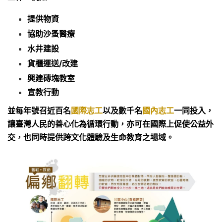
提供物資
協助沙蚤醫療
水井建設
貨櫃運送/改建
興建磚塊教室
宣教行動
並每年號召近百名
國際志工
以及數千名
國內志工
一同投入，
讓臺灣人民的善心化為循環行動，亦可在國際上促使公益外
交，也同時提供跨文化體驗及生命教育之場域。