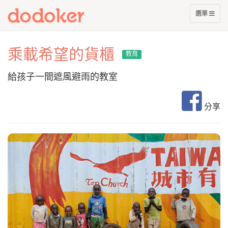
展
選單
開
選
單
乘載希望的貨櫃
教育
給孩子一間遮風避雨的教室
分享