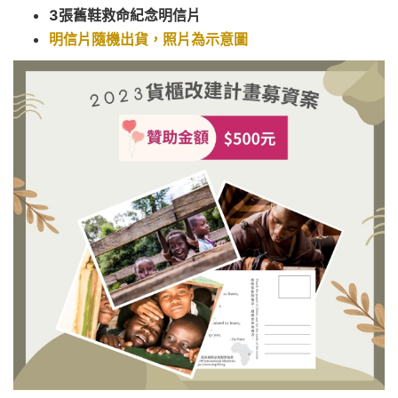
3張舊鞋救命紀念明信片
明信片隨機出貨，照片為示意圖