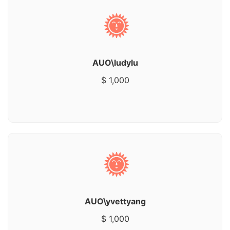
AUO\ludylu
$ 1,000
AUO\yvettyang
$ 1,000