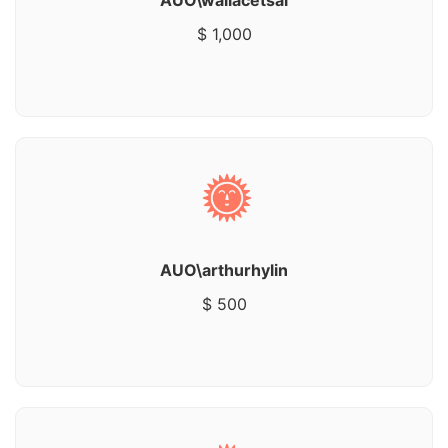
$ 1,000
AUO\arthurhylin
$ 500