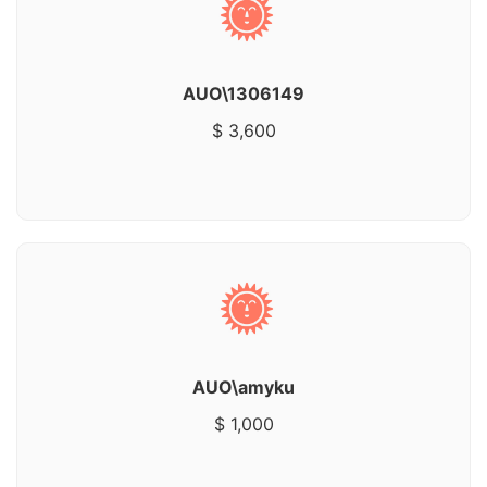
AUO\1306149
$ 3,600
AUO\amyku
$ 1,000