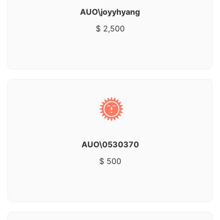
AUO\joyyhyang
$ 2,500
AUO\0530370
$ 500