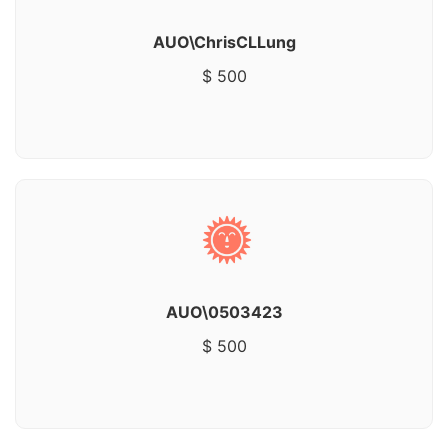
AUO\ChrisCLLung
$ 500
AUO\0503423
$ 500