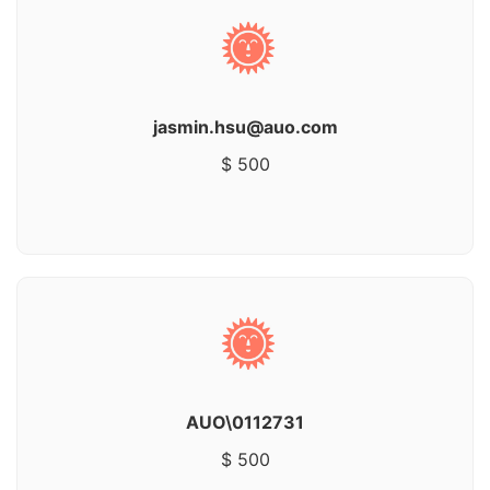
jasmin.hsu@auo.com
$ 500
AUO\0112731
$ 500