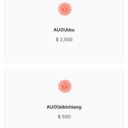
AUO\Abu
$ 2,500
AUO\bibichiang
$ 500