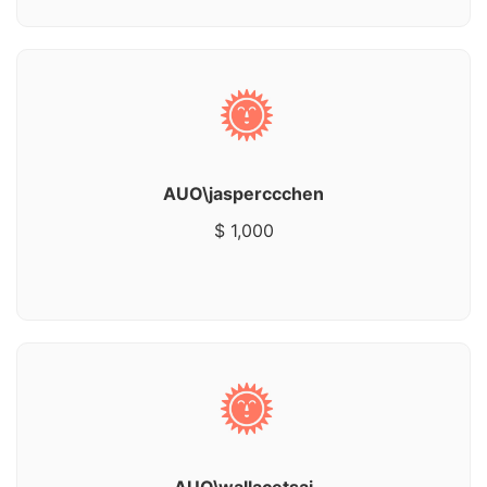
AUO\jasperccchen
$ 1,000
AUO\wallacetsai