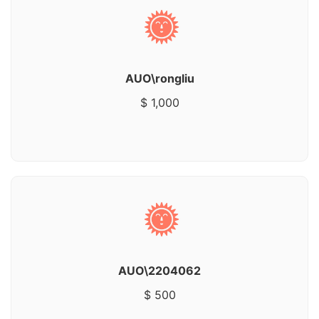
AUO\rongliu
$ 1,000
AUO\2204062
$ 500