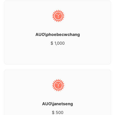
AUO\phoebecwchang
$ 1,000
AUO\janetseng
$ 500