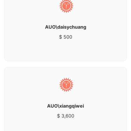
AUO\daisychuang
$ 500
AUO\xiangqiwei
$ 3,600