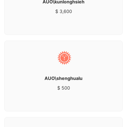
AUO\kunlonghsieh
$ 3,600
AUO\shenghualu
$ 500