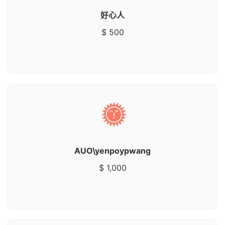
好心人
$ 500
AUO\yenpoypwang
$ 1,000