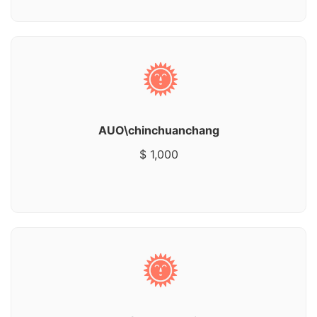
AUO\chinchuanchang
$ 1,000