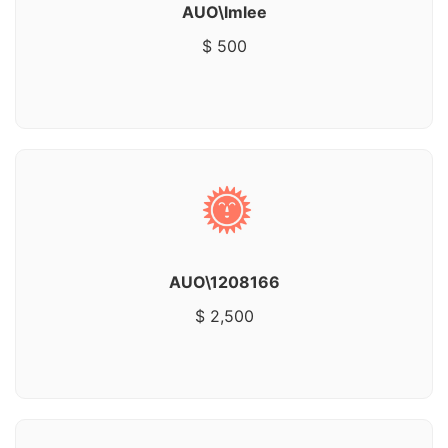
AUO\lmlee
$ 500
AUO\1208166
$ 2,500