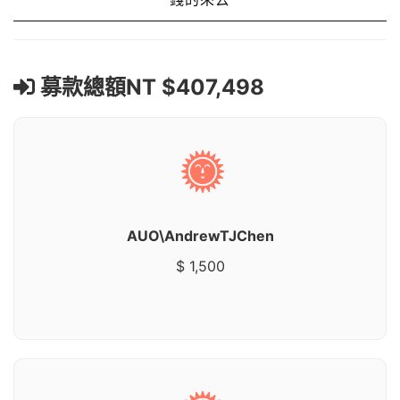
募款總額NT $407,498
AUO\AndrewTJChen
$ 1,500