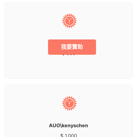
AUO\normanlin
我要贊助
$ 500
AUO\kenyschen
$ 1,000