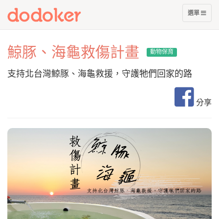
展
選單
開
選
單
鯨豚、海龜救傷計畫
動物保育
支持北台灣鯨豚、海龜救援，守護牠們回家的路
分享