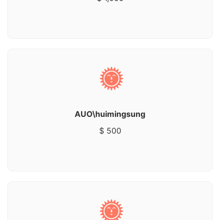
AUO\huimingsung
$ 500