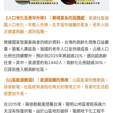
《人口老化及青年外移》｜鄰域星系的孤獨感
：泉源社區面
臨人口老化，年輕人外移，在宇宙中遠離的星系，老年人缺
乏適當照顧，感到孤獨。
根據國家發展委員會的統計資料，台灣的高齡化現象日益嚴
重。隨著人壽延長，我國的老年人口呈快速成長，占總人口
比例也持續攀升，預計到2025年將超過20%，邁向超高齡
社會。其中，泉源里約有2440人，高齡化比例超過30%，
已提前進入朝高齡社區。
《
山區能源脆弱
》
｜能源版圖的黑暗：
山區能源供應脆弱，
容易斷電，社區經常身陷在無光的環境之中，長者的生活起
居更加不易。
在2015年，蘇迪勒颱風侵襲台灣，陽明山地區曾經長達六
天沒有恢復供電，由於山區地形破碎，電網地下化工程不