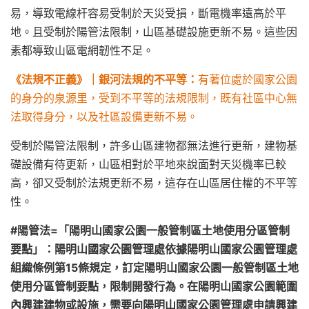
易，導致電線杆容易受制於天災受損，斷電機率遠高於平
地。且受制於陽管法限制，山區基礎設施更新不易。這些因
素都導致山區電網韌性不足。
《
法規不正義
》
｜銀河法規的不平等：
有著位處於國家公園
的身分的泉源里，受到不平等的法規限制，既有社區中心無
法取得身分，以及社區設備更新不易。
受制於陽管法限制，許多山區建物都無法進行更新，建物基
礎設備有待更新，山區相對於平地來說面對天災機率已較
高，卻又受制於法規更新不易，這存在山區居住權的不平等
性。
#陽管法=「陽明山國家公園一般管制區土地使用分區管制
要點
」：陽明山國家公園管理處依據陽明山國家公園管理處
組織條例第15條規定，訂定陽明山國家公園一般管制區土地
使用分區管制要點，限制開發行為。在陽明山國家公園範圍
內興建建物或設施，需要向陽明山國家公園管理處申請興建