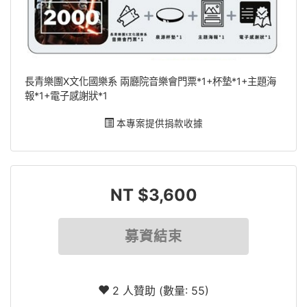
長青樂團X文化國樂系 兩廳院音樂會門票*1+杯墊*1+主題海
報*1+電子感謝狀*1
本專案提供捐款收據
NT $3,600
募資結束
2 人贊助 (數量: 55)