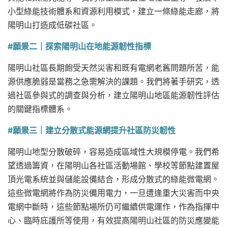
小型綠能技術體系和資源利用模式，建立一條綠能走廊，將
陽明山打造成低碳社區。
#願景二｜探索陽明山在地能源韌性指標
陽明山社區長期飽受天然災害和既有電網老舊問題所苦，能
源供應脆弱是當務之急需解決的課題。我們將著手研究，透
過社區參與式的調查與分析，建立陽明山地區能源韌性評估
的關鍵指標體系。
#願景三
｜建立分散式能源網提升社區防災韌性
陽明山地型分散破碎，容易造成區域性大規模停電。我們希
望透過籌資，在陽明山各社區活動場館、學校等節點建置屋
頂光電系統並與儲能設備結合，形成分散式的綠能微電網。
這些微電網將作為防災備用電力，一旦遭逢重大災害而中央
電網中斷時，這些節點場所仍可繼續供電運作，作為指揮中
心、臨時庇護所等使用，有效提高陽明山社區的防災應變能