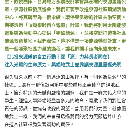
生、教授團隊、台灣地方永續設計學會與在地的泉源里辦公
室、泉源社區發展協會。
我們正著手改造泉源社區頂湖活動
中心，將其轉型為一個永續、環保與低碳的社區共融空間。
期待透過「頂湖樂齡自立電廠」計畫，我們將利用太陽能發
電系統為活動中心提供「零碳能源」，並將空間打造為社區
能源教育基地。
我們深信，這不僅是一項能源轉型計畫，更
是一個凝聚社區力量的過程，讓我們攜手走向永續未來。
【北投泉源樂齡自立行動｜願「源」力與長者同在】
注入光電的生命原力，與絕地武士並肩讓泉源里重返光明
很久很久以前，在一個遙遠的山系裡，有一個名為泉源里的
社區……還有一群像銀河系中那些肩負正義使命的絕地武
士，擁有特別的天賦與嚴格的訓練—我們是一群文化大學的
學生。經過大學跨領域豐富多元的教育，開啟了我們對社會
責任的認識，並擁有改變的渴望。善用我們的力量，就像絕
地武士一樣，我們的宗旨是透過我們的努力照顧這片山系，
在這片社區裡肩負著幫助的責任。