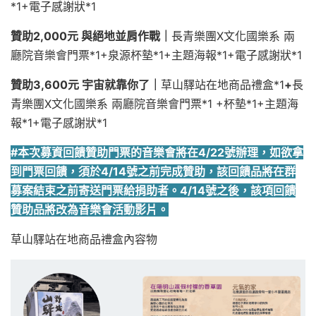
*1+電子感謝狀*1
贊助2,000元
與絕地並肩作戰｜
長青樂團X文化國樂系 兩
廳院音樂會門票*1+泉源杯墊*1+主題海報*1+電子感謝狀*1
贊助3,600元
宇宙就靠你了｜
草山驛站在地商品禮盒*1
+
長
青樂團X文化國樂系 兩廳院音樂會門票*1 +杯墊*1+主題海
報*1+電子感謝狀*1
#本次募資回饋贊助門票的音樂會將在4/22號辦理，如欲拿
到門票回饋，須於4/14號之前完成贊助，該回饋品將在群
募案結束之前寄送門票給捐助者。
4/14號之後，該項回饋
贊助品將改為音樂會活動影片。
草山驛站在地商品禮盒內容物