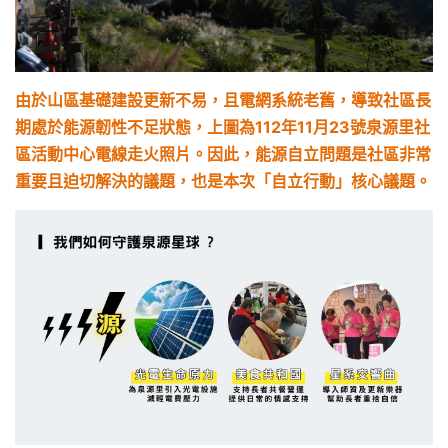
由於山區基礎建設更新不易，且電網系統老舊，導致社區長
期處於能源韌性不足狀態，上圖為112年11月23號泉源里社
區活動中心電線走火照片。因此，能源自立問題是社區非常
重要且迫切解決的議題，也是本次「自立行動」核心議題。