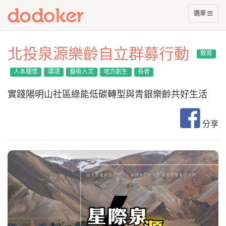
展
選單
開
選
單
北投泉源樂齡自立群募行動
教育
人本關懷
環境
藝術人文
地方創生
長者
實踐陽明山社區綠能低碳轉型與青銀樂齡共好生活
分享