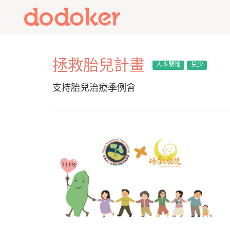
拯救胎兒計畫
人本關懷
兒少
支持胎兒治療季例會