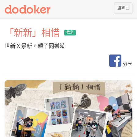
展
選單
開
選
單
「新新」相惜
教育
世新Ｘ景新，親子同樂遊
分享