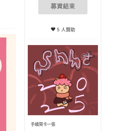
募資結束
5 人贊助
手繪賀卡一張