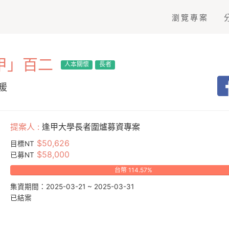
瀏覽專案
甲」百二
人本關懷
長者
暖
提案人 :
逢甲大學長者圍爐募資專案
$50,626
目標NT
$58,000
已募NT
台幣 114.57%
集資期間：2025-03-21 ~ 2025-03-31
已結案