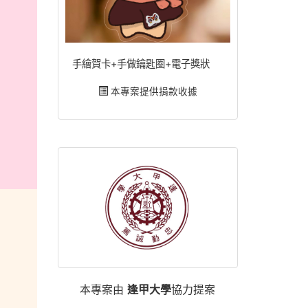
手繪賀卡+手做鑰匙圈+電子獎狀
本專案提供捐款收據
本專案由
逢甲大學
協力提案