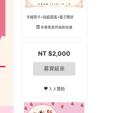
手繪賀卡+貼紙兩張+電子獎狀
本專案提供捐款收據
NT $2,000
募資結束
3 人贊助