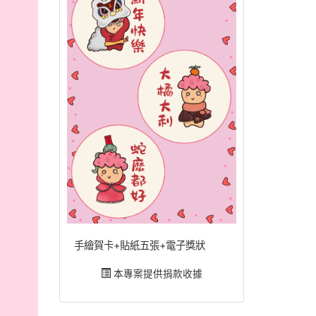
手繪賀卡+貼紙五張+電子獎狀
本專案提供捐款收據