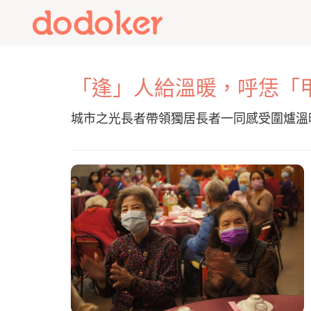
「逢」人給溫暖，呼恁「
城市之光長者帶領獨居長者一同感受圍爐溫