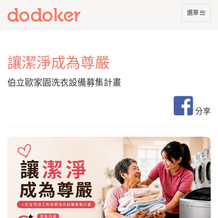
nullnull
展
選單
開
選
單
讓潔淨成為尊嚴
伯立歐家園洗衣設備募集計畫
分享