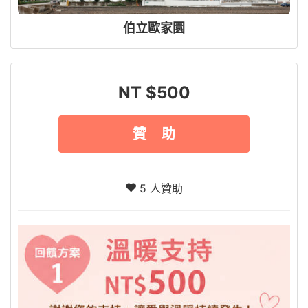
伯立歐家園
NT $500
贊 助
5 人贊助