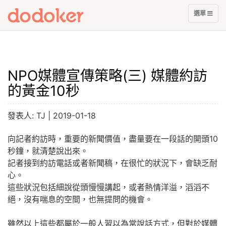
展
選單
開
選
單
NPO媒體宣傳策略(三) 媒體約訪
的黃金10秒
發表人:
TJ
|
2019-01-18
向記者約訪時，重要的新聞價值，盡量要在一段話的開頭10
秒鐘，就清楚說出來。
記者接到約訪電話或者新聞稿，在很忙的狀況下，會缺乏耐
心。
這些狀況包括細說從頭慢慢講起，或者熱情洋溢，滔滔不
絕，沒有喘息的空間，也無提問的機會。
雖然以上這些都屬於一般人習以為常說話方式，但對於媒體