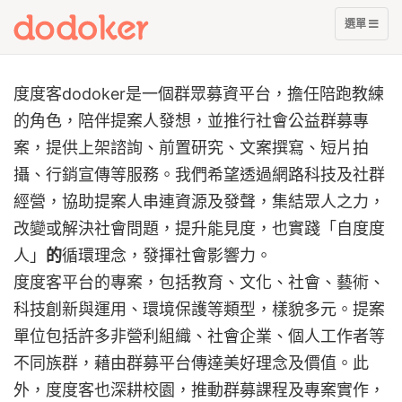
展
選單
開
選
單
度度客dodoker是一個群眾募資平台，擔任陪跑教練
的角色，陪伴提案人發想，並推行社會公益群募專
案，提供上架諮詢、前置研究、文案撰寫、短片拍
攝、行銷宣傳等服務。我們希望透過網路科技及社群
經營，協助提案人串連資源及發聲，集結眾人之力，
改變或解決社會問題，提升能見度，也實踐「自度度
人」
的
循環理念，發揮社會影響力。
度度客平台的專案，包括教育、文化、社會、藝術、
科技創新與運用、環境保護等類型，樣貌多元。提案
單位包括許多非營利組織、社會企業、個人工作者等
不同族群，藉由群募平台傳達美好理念及價值。此
外，度度客也深耕校園，推動群募課程及專案實作，