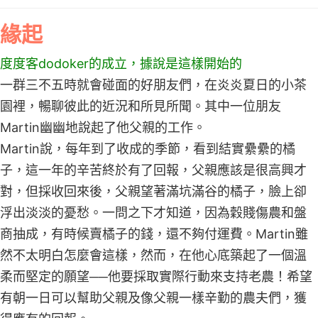
緣起
度度客dodoker的成立，據說是這樣開始的
一群三不五時就會碰面的好朋友們，在炎炎夏日的小茶
園裡，暢聊彼此的近況和所見所聞。其中一位朋友
Martin幽幽地說起了他父親的工作。
Martin說，每年到了收成的季節，看到結實纍纍的橘
子，這一年的辛苦終於有了回報，父親應該是很高興才
對，但採收回來後，父親望著滿坑滿谷的橘子，臉上卻
浮出淡淡的憂愁。一問之下才知道，因為穀賤傷農和盤
商抽成，有時候賣橘子的錢，還不夠付運費。Martin雖
然不太明白怎麼會這樣，然而，在他心底築起了一個溫
柔而堅定的願望──他要採取實際行動來支持老農！希望
有朝一日可以幫助父親及像父親一樣辛勤的農夫們，獲