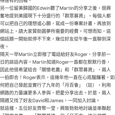
得應有的回報。
另一位留美歸國的Edwin聽了Martin的分享之後，很興
奮地提到美國現下十分盛行的「群眾募資」。每個人都
可以把自己的理想或心願，寫成一份專案計畫，再放到
網站上，請大家贙助圓夢所需要的經費。可想而知，這
個話題一開始就停不下來，幾位好友從午後一直聊到深
夜。
隔天一早Martin立即撥了電話給好友Roger，分享前一
日的談話內容。Martin知道Roger一直都在默默行善，
因此他很希望結合「關懷老農」和「群眾募資」，兩人
一拍即合！Roger表示，這幾年他一直在心底醞釀著，如
何把自己發起並實行了九年的「月百會」（註），利用
網路的力量讓更多人參與，把愛分享出去。於是，兩人
隔週又找了好友David和James，一同加入討論。
就這樣，五位好友齊聚一堂，興致勃勃地討論並串聯起