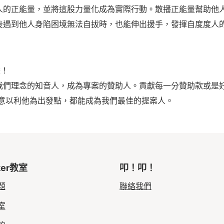
人的正能量，並將這股力量化成為實際行動。散播正能量幫助他
後遇到他人身陷困境無法自拔時，也能伸出援手，發揮自度度人
畫！
我們理念的知音人，成為專案的贊助人。貢獻每一分贊助款或是
願意以利他為出發點，都能成為我們最佳的提案人。
ker教室
叩！叩！
題
聯絡我們
室