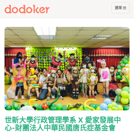
展
選單
開
選
單
世新大學行政管理學系 X 愛家發展中
心-財團法人中華民國唐氏症基金會