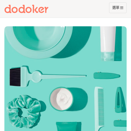
展
選單
開
選
單