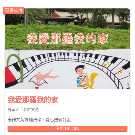
募資成功
我愛那羅我的家
提案人：泰雅文苑
泰雅文苑課輔陪伴、愛心送餐計畫
台幣 110.49%