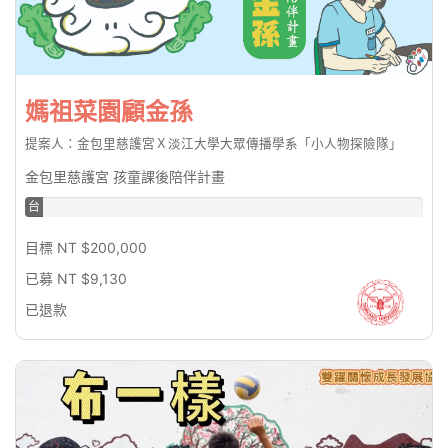
媽祖菜園顧金孫
提案人：金包里慈護宮Ｘ淡江大學大眾傳播學系「小人物探險隊」
金包里慈護宮 孩童課後陪伴計畫
台
幣
4.57%
目標 NT $200,000
已募 NT $9,130
已退款