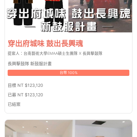
穿出府城味 鼓出長興魂
提案人：台南藝術大學EMAA碩士生團隊 X 長興擊鼓隊
長興擊鼓隊 新鼓服計畫
台幣 100%
目標 NT $123,120
已募 NT $123,120
已結案