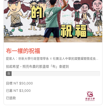
布一樣的祝福
提案人：世新大學行政管理學系 X 社團法人中華民國雙躍關懷成長協會
拾起希望，照亮布農的那盞燈「布」會遲到
台
幣
目標 NT $50,000
6%
已募 NT $3,000
已退款