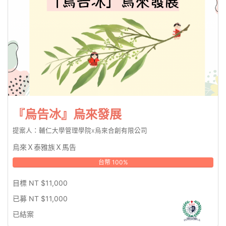
『烏告冰』烏來發展
提案人：輔仁大學管理學院x烏來合創有限公司
烏來Ｘ泰雅族Ｘ馬告
台幣 100%
目標 NT $11,000
已募 NT $11,000
已結案