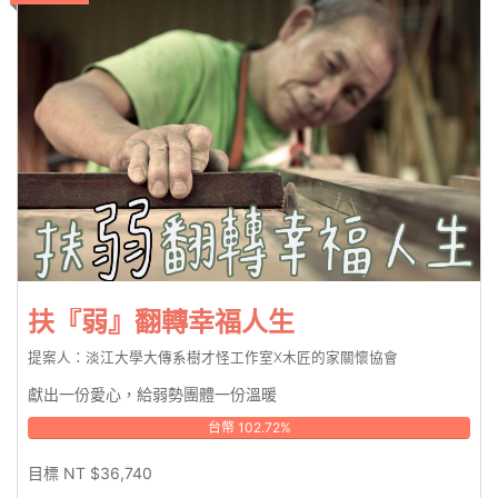
扶『弱』翻轉幸福人生
提案人：淡江大學大傳系樹才怪工作室X木匠的家關懷協會
獻出一份愛心，給弱勢團體一份溫暖
台幣 102.72%
目標 NT $36,740