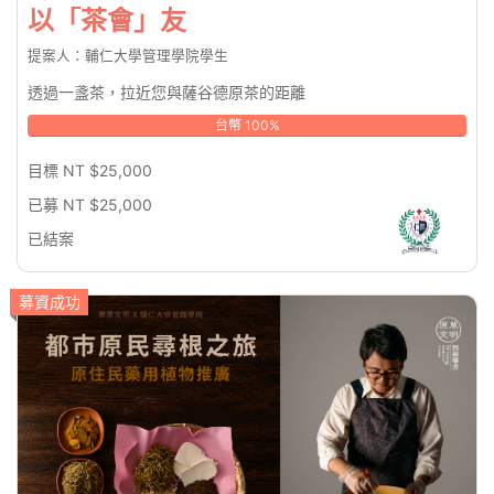
以「茶會」友
提案人：輔仁大學管理學院學生
透過一盞茶，拉近您與薩谷德原茶的距離
台幣 100%
目標 NT $25,000
已募 NT $25,000
已結案
募資成功