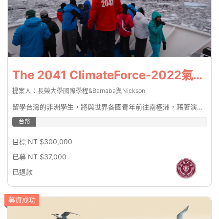
The 2041 ClimateForce-2022氣候變遷關注行動 (The 2041 ClimateForce-2022 Climate Change Concern Action)
提案人：長榮大學國際學程&Barnaba與Nickson
留學台灣的非洲學生，將與世界各國青年前往南極洲，藉著演講、登岸體驗與觀察、小組討論及作坊等活動見証氣候變遷的威脅 (African students studying in Taiwan will travel to Antarctica with young people from all over the world to witness the threat of climate change through lectures, landing experiences and observations, group discussions and workshops).
台幣
12.33%
目標 NT $300,000
已募 NT $37,000
已退款
募資成功