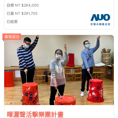
目標 NT $264,000
已募 NT $291,705
已結案
募資成功
暉灑聲活擊樂團計畫