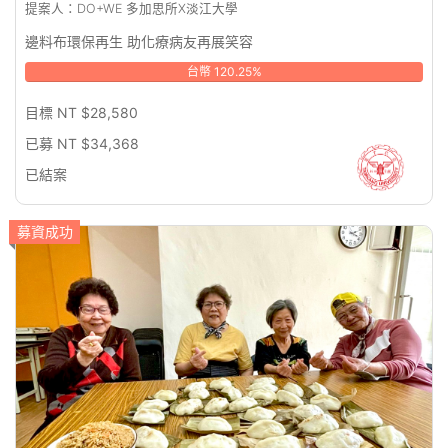
提案人：DO+WE 多加思所X淡江大學
邊料布環保再生 助化療病友再展笑容
台幣 120.25%
目標 NT $28,580
已募 NT $34,368
已結案
募資成功