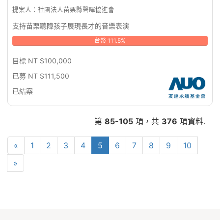
提案人：社團法人苗栗縣聲暉協進會
支持苗栗聽障孩子展現長才的音樂表演
台幣 111.5%
目標 NT $100,000
已募 NT $111,500
已結案
第
85-105
項，共
376
項資料.
«
1
2
3
4
5
6
7
8
9
10
»