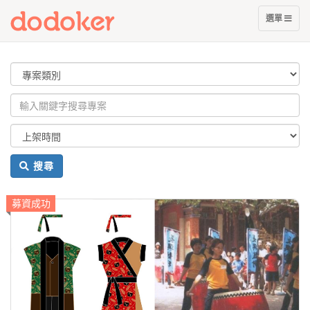
展
選單
開
選
單
搜尋
募資成功