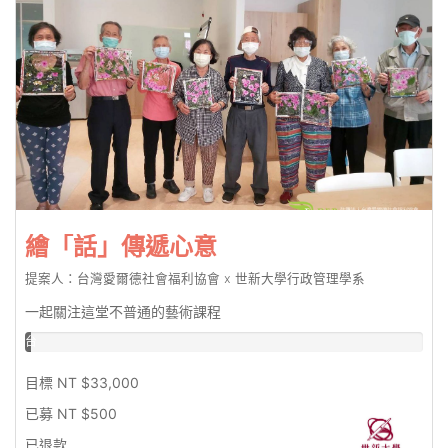
繪「話」傳遞心意
提案人：台灣愛爾德社會福利協會 x 世新大學行政管理學系
一起關注這堂不普通的藝術課程
台
幣
1.52%
目標 NT $33,000
已募 NT $500
已退款