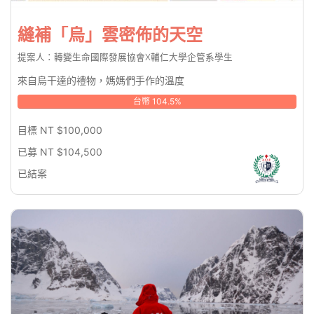
縫補「烏」雲密佈的天空
提案人：轉變生命國際發展協會X輔仁大學企管系學生
來自烏干達的禮物，媽媽們手作的溫度
台幣 104.5%
目標 NT $100,000
已募 NT $104,500
已結案