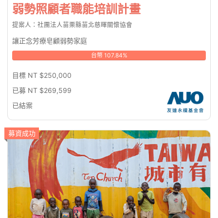
弱勢照顧者職能培訓計畫
提案人：社團法人苗栗縣苗北慈暉關懷協會
讓正念芳療皂顧弱勢家庭
台幣 107.84%
目標 NT $250,000
已募 NT $269,599
已結案
募資成功