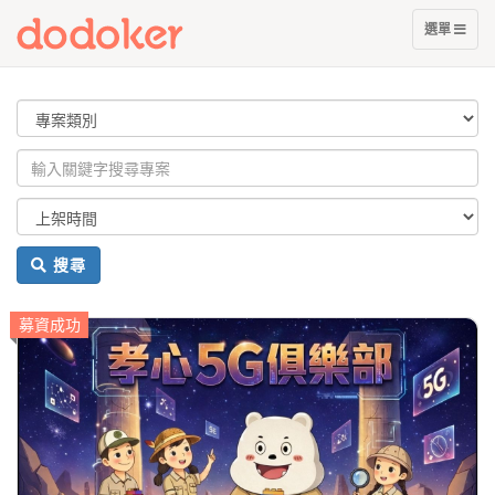
展
選單
開
選
單
搜尋
募資成功