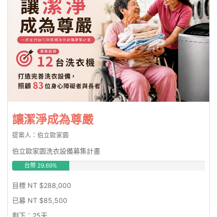
讓潔淨成為尊嚴
提案人：伯立歐家園
伯立歐家園洗衣設備募集計畫
台幣 29.69%
目標 NT $288,000
已募 NT $85,500
剩下：25天