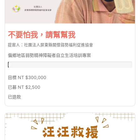
不要怕我，請幫幫我
提案人：社團法人屏東縣關懷弱勢福利促進協會
偏鄉地區弱勢精神障礙者自立生活培訓專案
台
幣
0.83%
目標 NT $300,000
已募 NT $2,500
已退款