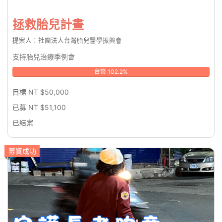
拯救胎兒計畫
提案人：社團法人台灣胎兒醫學振興會
支持胎兒治療季例會
台幣 102.2%
目標 NT $50,000
已募 NT $51,100
已結案
募資成功