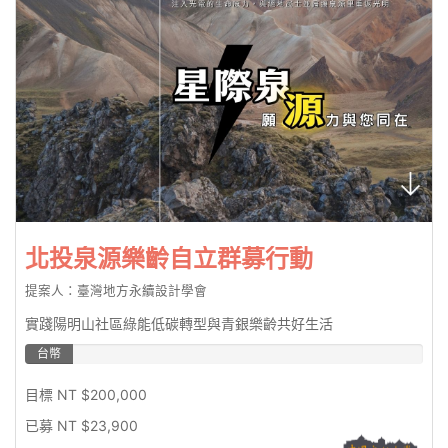
北投泉源樂齡自立群募行動
提案人：臺灣地方永續設計學會
實踐陽明山社區綠能低碳轉型與青銀樂齡共好生活
台幣
11.95%
目標 NT $200,000
已募 NT $23,900