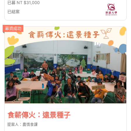
已募 NT $31,000
已結案
募資成功
食薪傳火：遠景種子
提案人：農情食課