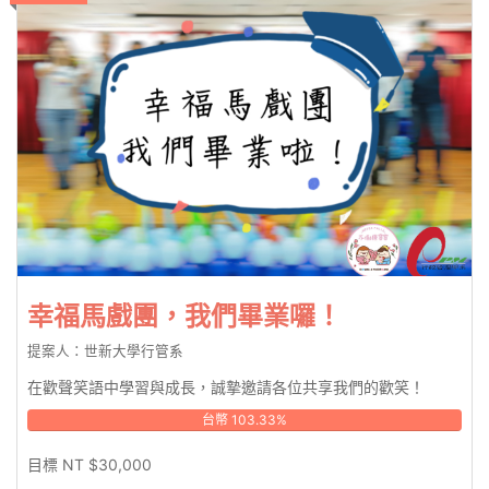
幸福馬戲團，我們畢業囉！
提案人：世新大學行管系
在歡聲笑語中學習與成長，誠摯邀請各位共享我們的歡笑！
台幣 103.33%
目標 NT $30,000