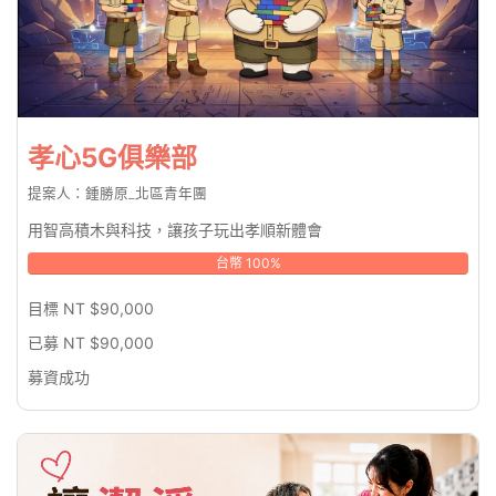
孝心5G俱樂部
提案人：鍾勝原_北區青年團
用智高積木與科技，讓孩子玩出孝順新體會
台幣 100%
目標 NT $90,000
已募 NT $90,000
募資成功