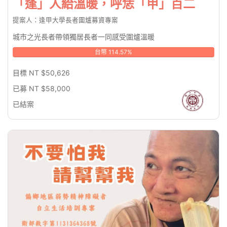
「逢」人給溫暖，呼恁「甲」百二
提案人：逢甲大學長者圍爐募資專案
城市之光長者帶領獨居長者一同感受圍爐溫暖
台幣 114.57%
目標 NT $50,626
已募 NT $58,000
已結案