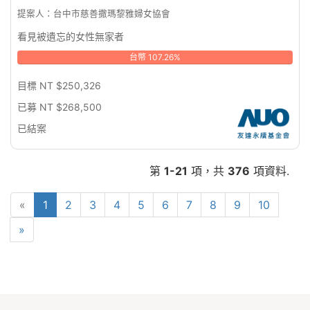
提案人：台中市慈善撒瑪黎雅婦女協會
看見被遺忘的女性無家者
台幣 107.26%
目標 NT $250,326
已募 NT $268,500
已結案
第
1-21
項，共
376
項資料.
«
1
2
3
4
5
6
7
8
9
10
»