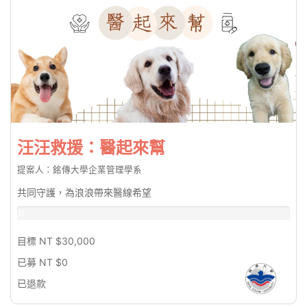
汪汪救援：醫起來幫
提案人：銘傳大學企業管理學系
共同守護，為浪浪帶來醫線希望
台
幣
0%
目標 NT $30,000
已募 NT $0
已退款