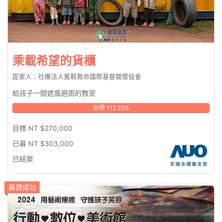
乘載希望的貨櫃
提案人：社團法人舊鞋救命國際基督關懷協會
給孩子一間遮風避雨的教室
台幣 112.22%
目標 NT $270,000
已募 NT $303,000
已結案
募資成功